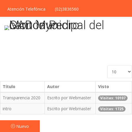
Atención Telefónica
(02)3836560
Cantidad
a
mostrar
Título
Autor
Visto
Transparencia 2020
Escrito por Webmaster
Visitas: 10107
intro
Escrito por Webmaster
Visitas: 1725
Nuevo