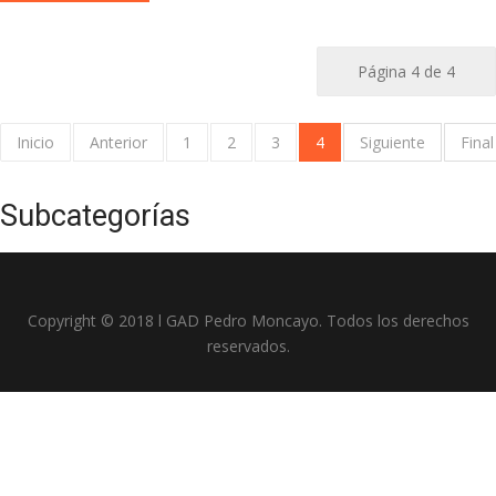
Página 4 de 4
Inicio
Anterior
1
2
3
4
Siguiente
Final
Subcategorías
Copyright © 2018 l GAD Pedro Moncayo. Todos los derechos
reservados.