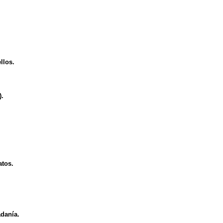
llos.
).
atos.
adanía.