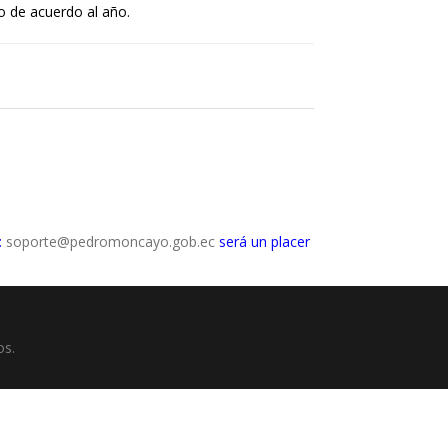
o de acuerdo al año.
:
soporte@pedromoncayo.gob.ec
será un placer
os.