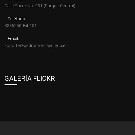
Calle Sucre No. 981 (Parque Central)
Teléfono
:
3836560
Ext
.101
Email
:
soporte@pedromoncayo.gob.ec
GALERÍA FLICKR