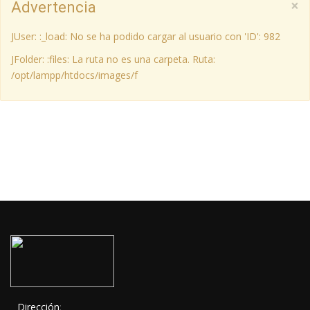
×
Advertencia
JUser: :_load: No se ha podido cargar al usuario con 'ID': 982
JFolder: :files: La ruta no es una carpeta. Ruta:
/opt/lampp/htdocs/images/f
Dirección
: