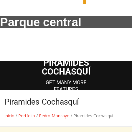
Parque central
PIRAMIDES
COCHASQUÍ
GET MANY MORE
FEATURES
Piramides Cochasquí
Inicio
/
Portfolio
/
Pedro Moncayo
/
Piramides Cochasquí