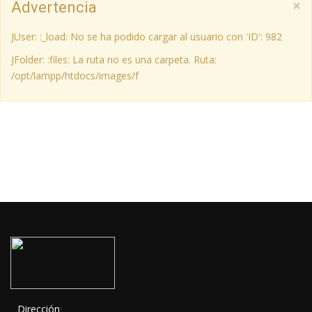
×
Advertencia
JUser: :_load: No se ha podido cargar al usuario con 'ID': 982
JFolder: :files: La ruta no es una carpeta. Ruta:
/opt/lampp/htdocs/images/f
Dirección
: