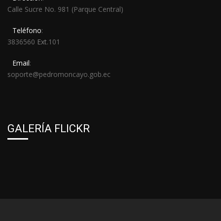
Calle Sucre No. 981 (Parque Central)
Teléfono
:
3836560
Ext
.101
Email
:
soporte@pedromoncayo.gob.ec
GALERÍA FLICKR