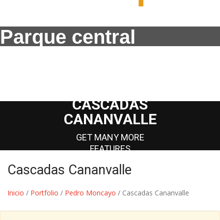
Parque central
CASCADAS
CANANVALLE
GET MANY MORE
FEATURES
Cascadas Cananvalle
Inicio
/
Portfolio
/
Pedro Moncayo
/
Cascadas Cananvalle