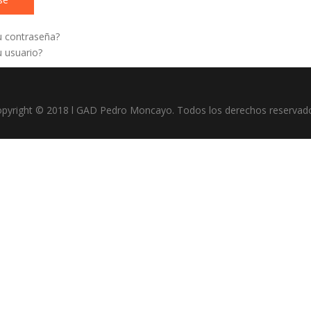
u contraseña?
 usuario?
pyright © 2018 l GAD Pedro Moncayo. Todos los derechos reservad